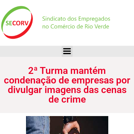
2ª Turma mantém condenação de empresas por divulgar imagens das cenas de crime
2ª Turma mantém
condenação de empresas por
divulgar imagens das cenas
de crime