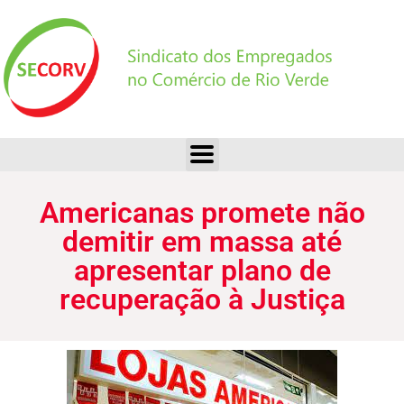
Americanas promete não demitir em massa até apresentar plano de recuperação à Justiça
Americanas promete não
demitir em massa até
apresentar plano de
recuperação à Justiça