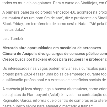
todos os municípios goianos. Para o curso do Sindilojas, em
A primeira palestra do projeto Vendedor 4.0, acontece na pr
estimativa é ter um bom fim de ano”, diz o presidente do Sin
Black Friday, um termômetro de como será o Natal. “Até pela f
nestas datas”.
Leia Também
Mercado abre oportunidades em mecânica de aeronaves
Câmara de Anápolis divulga cargos de concurso público com s
Cresce busca por hackers éticos para recuperar e proteger 
Os interessados nas vagas podem enviar seus currículos para o
projeto para 2024 é fazer uma bolsa de empregos durante todo 
qualificação profissional e o excesso de benefícios sociais de
A carência já leva shoppings a buscar alternativas, como cri
de Lojistas do Flamboyant (Aslof) é investir na contratação do
Reginaldo Garcia, informa que o centro de compras está ofere
neste público sênior para atender o mercado e treinar.”