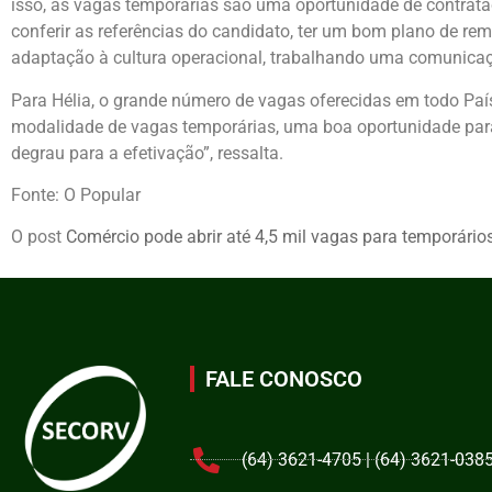
isso, as vagas temporárias são uma oportunidade de contrataç
conferir as referências do candidato, ter um bom plano de r
adaptação à cultura operacional, trabalhando uma comunicaç
Para Hélia, o grande número de vagas oferecidas em todo Pa
modalidade de vagas temporárias, uma boa oportunidade para
degrau para a efetivação”, ressalta.
Fonte: O Popular
O post
Comércio pode abrir até 4,5 mil vagas para temporário
FALE CONOSCO
(64) 3621-4705 | (64) 3621-038