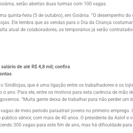
 Goiânia, serão abertas duas turmas com 100 vagas.
óxima quinta-feira (5 de outubro), em Goiânia. “O desempenho d
dilojas. Ele lembra que as vendas para o Dia da Criança costum
alta atual de colaboradores, os temporários já serão contratad
alário de até R$ 4,8 mil; confira
contas
 Sindilojas, que é uma ligação entre os trabalhadores e os loji
o ano. Para ele, entre os motivos para esta carência de mão de
 governos. “Muita gente deixa de trabalhar para não perder um b
ar vagas de meio período paraatrair jovens no primeiro emprego.
 público sênior, com mais de 40 anos. O presidente da Aslof e vi
cendo 300 vagas para este fim de ano, mas há dificuldade para