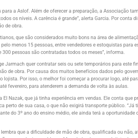
para a Aslof. Além de oferecer a preparação, a Associação tam
os os níveis. A carência é grande”, alerta Garcia. Por conta dis
ão de obra.
tianos, que são considerados muito bons na área de alimentação
 pelo menos 15 pessoas, entre vendedores e estoquistas para es
0 e 300 pessoas são contratadas todos os meses”, informa.
ge Jarmach quer contratar seis ou sete temporários para este fi
mão de obra. Por causa dos muitos benefícios dados pelo gover
 lojista. Por isso, o melhor foi começar a procurar logo, até p
 até fevereiro, para atenderem a demanda de volta às aulas.
a El Nazak, que já tinha experiência em vendas. Ele conta que 
a perto de sua casa, o que não exigirá transporte público. “Já
ante do 3º ano do ensino médio, ele ainda terá a oportunidade d
 lembra que a dificuldade de mão de obra, qualificada ou não, 