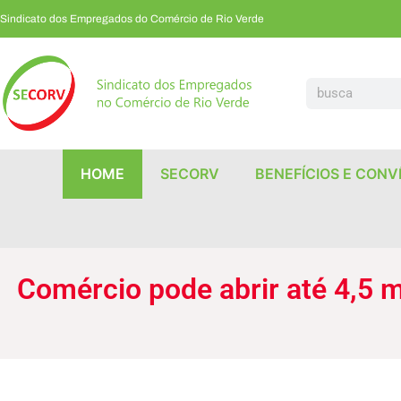
Sindicato dos Empregados do Comércio de Rio Verde
Comércio pode abrir até 4,5 mil vagas para temporários, mas tem dificuldade de preencher
HOME
SECORV
BENEFÍCIOS E CONV
Comércio pode abrir até 4,5 m