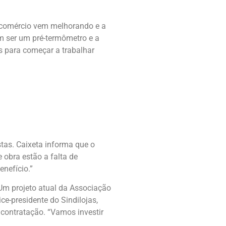
o comércio vem melhorando e a
am ser um pré-termômetro e a
os para começar a trabalhar
stas. Caixeta informa que o
 obra estão a falta de
enefício.”
 Um projeto atual da Associação
ce-presidente do Sindilojas,
 contratação. “Vamos investir