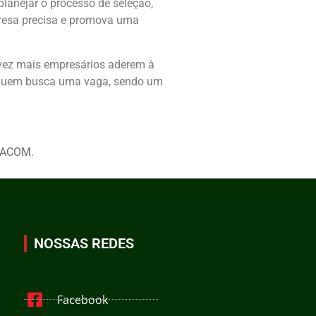
planejar o processo de seleção,
presa precisa e promova uma
 vez mais empresários aderem à
a quem busca uma vaga, sendo um
RACOM
.
NOSSAS REDES
Facebook