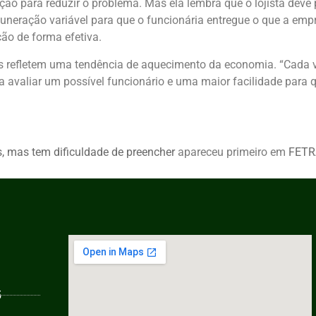
ão para reduzir o problema. Mas ela lembra que o lojista deve 
emuneração variável para que o funcionária entregue o que a em
ão de forma efetiva.
ís refletem uma tendência de aquecimento da economia. “Cada
 avaliar um possível funcionário e uma maior facilidade par
s, mas tem dificuldade de preencher
apareceu primeiro em
FET
5