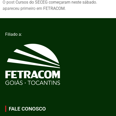
O post
Cursos do SECEG começaram neste sábado.
apareceu primeiro em
FETRACOM
.
Filiado a:
FALE CONOSCO