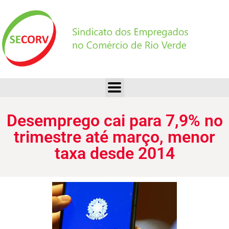
Desemprego cai para 7,9% no trimestre até março, menor taxa desde 2014
Desemprego cai para 7,9% no
trimestre até março, menor
taxa desde 2014