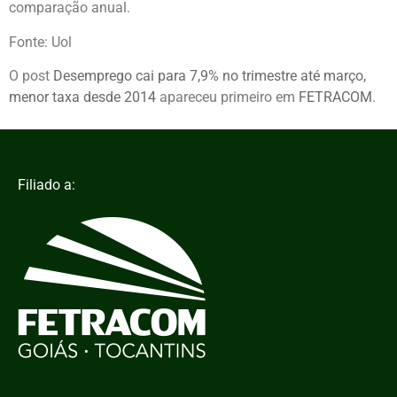
comparação anual.
Fonte: Uol
O post
Desemprego cai para 7,9% no trimestre até março,
menor taxa desde 2014
apareceu primeiro em
FETRACOM
.
Filiado a: