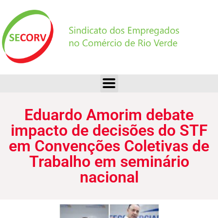
Eduardo Amorim debate impacto de decisões do STF em Convenções Coletivas de Trabalho em seminário nacional
Eduardo Amorim debate
impacto de decisões do STF
em Convenções Coletivas de
Trabalho em seminário
nacional