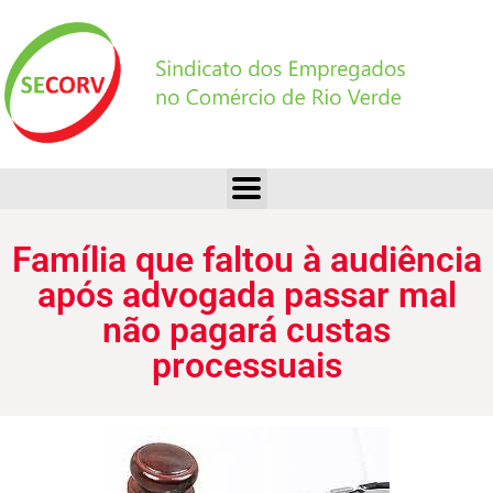
Família que faltou à audiência após advogada passar mal não pagará custas processuais
Família que faltou à audiência
após advogada passar mal
não pagará custas
processuais