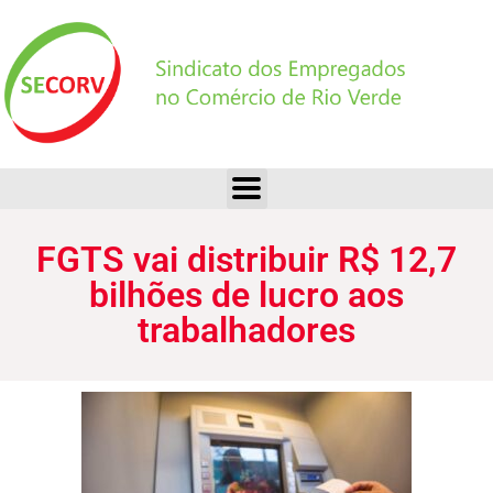
FGTS vai distribuir R$ 12,7 bilhões de lucro aos trabalhadores
FGTS vai distribuir R$ 12,7
bilhões de lucro aos
trabalhadores