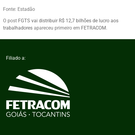
Fonte: Estadão
O post
FGTS vai distribuir R$ 12,7 bilhões de lucro aos
trabalhadores
apareceu primeiro em
FETRACOM
.
Filiado a: