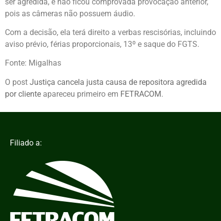
ser agredida, e não ficou comprovada provocação anterior,
pois as câmeras não possuem áudio.
Com a decisão, ela terá direito a verbas rescisórias, incluindo
aviso prévio, férias proporcionais, 13º e saque do FGTS.
Fonte: Migalhas
O post
Justiça cancela justa causa de repositora agredida
por cliente
apareceu primeiro em
FETRACOM
.
Filiado a: