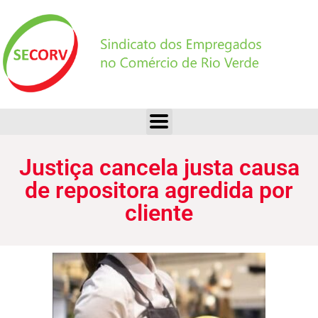
Justiça cancela justa causa de repositora agredida por cliente
Justiça cancela justa causa
de repositora agredida por
cliente