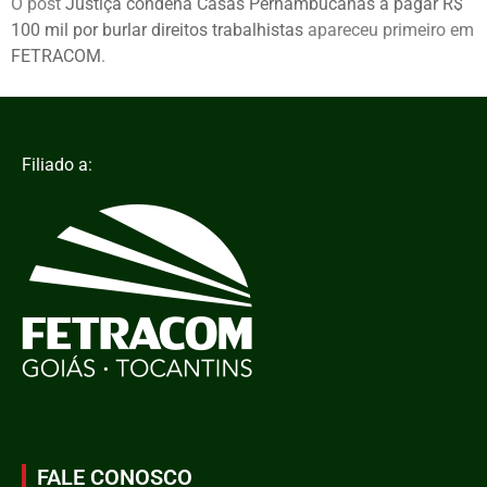
O post
Justiça condena Casas Pernambucanas a pagar R$
100 mil por burlar direitos trabalhistas
apareceu primeiro em
FETRACOM
.
Filiado a:
FALE CONOSCO