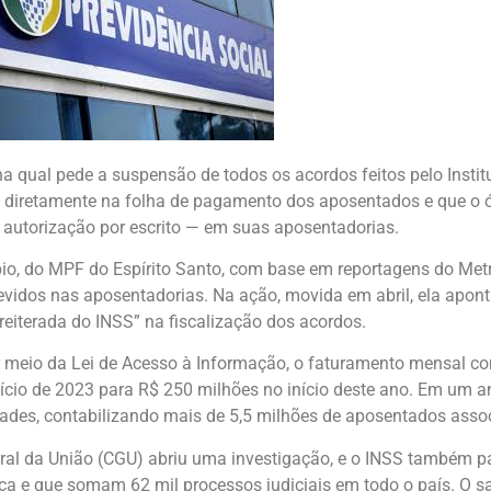
a qual pede a suspensão de todos os acordos feitos pelo Instit
 diretamente na folha de pagamento dos aposentados e que o ó
 autorização por escrito — em suas aposentadorias.
mpio, do MPF do Espírito Santo, com base em reportagens do Met
evidos nas aposentadorias. Na ação, movida em abril, ela apon
reiterada do INSS” na fiscalização dos acordos.
 meio da Lei de Acesso à Informação, o faturamento mensal co
nício de 2023 para R$ 250 milhões no início deste ano. Em um a
dades, contabilizando mais de 5,5 milhões de aposentados asso
Geral da União (CGU) abriu uma investigação, e o INSS também 
a e que somam 62 mil processos judiciais em todo o país. O s