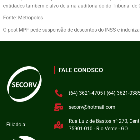
entidades também é alvo de uma auditoria do do Tribunal de 
Fonte: Metropoles
O post
MPF pede suspensão de descontos do INSS e indeniz
FALE CONOSCO
(64) 3621-4705 | (64) 3621-038
secorv@hotmail.com
Rua Luiz de Bastos nº 270, Centr
Filiado a:
75901-010 - Rio Verde - GO