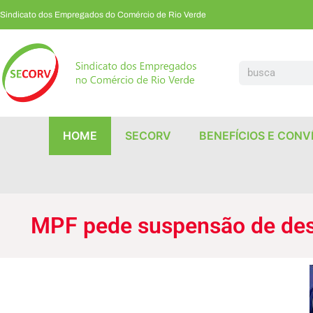
Sindicato dos Empregados do Comércio de Rio Verde
MPF pede suspensão de descontos do INSS e indenização a aposentados
HOME
SECORV
BENEFÍCIOS E CONV
MPF pede suspensão de des