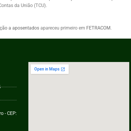
Contas da União (TCU).
ação a aposentados
apareceu primeiro em
FETRACOM
.
5
o - CEP: