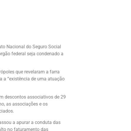
uto Nacional do Seguro Social
rgão federal seja condenado a
rópoles que revelaram a farra
ta a “existência de uma atuação
m descontos associativos de 29
no, as associações e os
ciados.
passou a apurar a conduta das
alto no faturamento das