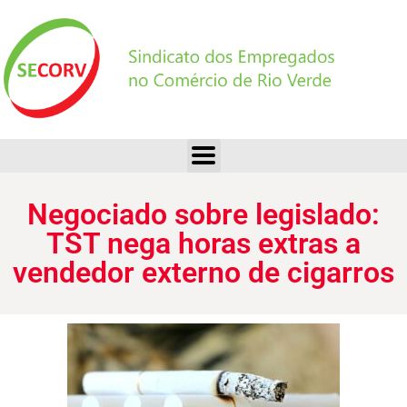
Negociado sobre legislado: TST nega horas extras a vendedor externo de cigarros
Negociado sobre legislado:
TST nega horas extras a
vendedor externo de cigarros