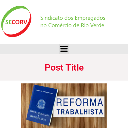
Post Title
Post Title