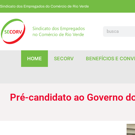
Sindicato dos Empregados do Comércio de Rio Verde
Pré-candidato ao Governo do Estado, Marconi Perillo fala a sindicalistas na FETRACOM
HOME
SECORV
BENEFÍCIOS E CONV
Pré-candidato ao Governo do 