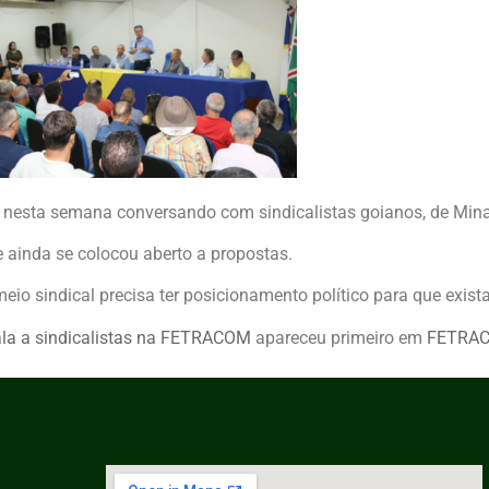
ve nesta semana conversando com sindicalistas goianos, de Mina
e ainda se colocou aberto a propostas.
 sindical precisa ter posicionamento político para que exista
fala a sindicalistas na FETRACOM
apareceu primeiro em
FETRA