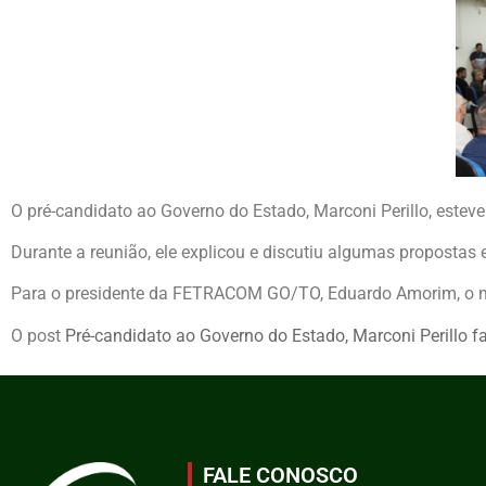
O pré-candidato ao Governo do Estado, Marconi Perillo, este
Durante a reunião, ele explicou e discutiu algumas propostas 
Para o presidente da FETRACOM GO/TO, Eduardo Amorim, o meio
O post
Pré-candidato ao Governo do Estado, Marconi Perillo 
FALE CONOSCO