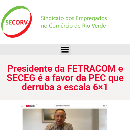
Presidente da FETRACOM e SECEG é a favor da PEC que derruba a escala 6×1
Presidente da FETRACOM e
SECEG é a favor da PEC que
derruba a escala 6×1