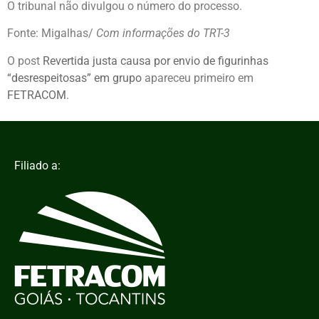
O tribunal não divulgou o número do processo.
Fonte: Migalhas/
Com informações do TRT-3
O post
Revertida justa causa por envio de figurinhas
“desrespeitosas” em grupo
apareceu primeiro em
FETRACOM
.
Filiado a: