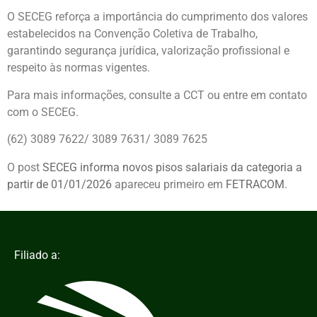
O SECEG reforça a importância do cumprimento dos valores
estabelecidos na Convenção Coletiva de Trabalho,
garantindo segurança jurídica, valorização profissional e
respeito às normas vigentes.
Para mais informações, consulte a CCT ou entre em contato
com o SECEG.
(62) 3089 7622/ 3089 7631/ 3089 7625
O post
SECEG informa novos pisos salariais da categoria a
partir de 01/01/2026
apareceu primeiro em
FETRACOM
.
Filiado a: