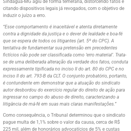
Sindágua-MG agiu de forma temerária, distorcendo fatos e
citando dispositivos legais já revogados, com o objetivo de
induzir o juízo a erro.
“Esse comportamento é inaceitável e atenta diretamente
contra a dignidade da justiça e o dever de lealdade e boa-fé
que se espera de todos os litigantes (art. 5º do CPC). A
tentativa de fundamentar sua pretensão em precedentes
fictícios não pode ser classificada como ‘erro material’. Trata-
se de uma deliberada alteração da verdade dos fatos, conduta
expressamente tipificada no inciso II do art. 80 do CPC e no
inciso II do art. 793-B da CLT. O conjunto probatório, portanto,
é contundente em demonstrar que a atuação do sindicato
autor desbordou do exercício regular do direito de ação para
ingressar no campo do abuso de direito, caracterizando a
litigância de má-fé em suas mais claras manifestações.”
Como consequência, o Tribunal determinou que o sindicato
pague multa de 1,1% sobre o valor da causa, cerca de R$
225 mil, além de honorários advocatícios de 5% e custas