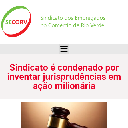
Sindicato é condenado por inventar jurisprudências em ação milionária
Sindicato é condenado por
inventar jurisprudências em
ação milionária